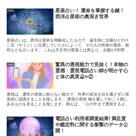
星座占い！ 運命を掌握する鍵！
topix
西洋占星術の奥深き世界
星座占いは、西洋占星術を簡略化したもので、誕生時に太陽がどの十
二宮（サイン）に位置していたかによって、その人の性格や運命、相
性などを占います。 これは天文学の星座とは異なり、太陽が1年間で
通過する黄道十二宮に基づいています。
驚異の透視能力で見抜く！本物の
topix
霊感・霊視電話占い師が明かす心
と体の真実🔮✨②
透視は、通常の視覚に頼らない能力で、外界の状況を目を通さずに視
覚的に認識することを指します。 透視の意味 物を通して向こう側に
あるものを見ることを指します。例えば、「心の中まで透視するよう
な目」という表現があります。 X線を用いて体内を観察...
電話占い利用者調査結果! 満足度
topix
や鑑定料に関する衝撃のデータ公
開！