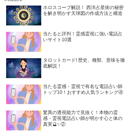
ホロスコープ解説！ 西洋占星術の秘密
を解き明かす天球図の作成方法と構造
当たると評判！霊感霊視に強い電話占
いサイト10選
タロットカード! 歴史、種類、意味を徹
底解説！
当たる霊感・霊視で有名な電話占い師
トップ10！おすすめ人気ランキング④
驚異の透視能力で見抜く！本物の霊
感・霊視電話占い師が明かす心と体の
真実🔮✨②