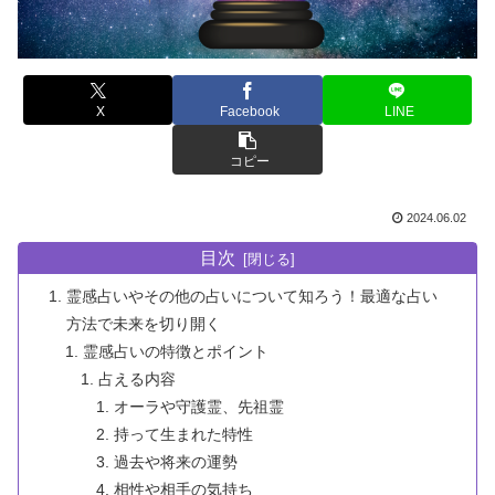
X
Facebook
LINE
コピー
2024.06.02
目次
霊感占いやその他の占いについて知ろう！最適な占い
方法で未来を切り開く
霊感占いの特徴とポイント
占える内容
オーラや守護霊、先祖霊
持って生まれた特性
過去や将来の運勢
相性や相手の気持ち