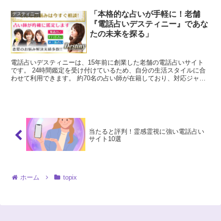
から40代の女性の利用が多いですが、恋愛に関する悩みや日常生活
「本格的な占いが手軽に！老舗
の不安を抱える方々には特におすすめです。今なら会員登録で3,000
デスティニー
円分の無料クーポンをゲットできます！
『電話占いデスティニー』であな
たの未来を探る」
電話占いデスティニーは、15年前に創業した老舗の電話占いサイト
です。 24時間鑑定を受け付けているため、自分の生活スタイルに合
わせて利用できます。 約70名の占い師が在籍しており、対応ジャン
ルは恋愛、復縁、浮気、仕事、人間関係など様々です。
当たると評判！霊感霊視に強い電話占い
サイト10選
ホーム
topix